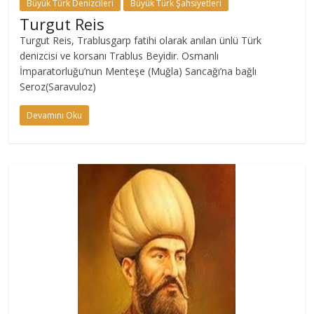
Büyük Türk Denizcileri
Büyük Türk Şahsiyetleri
Turgut Reis
Turgut Reis, Trablusgarp fatihi olarak anılan ünlü Türk
denizcisi ve korsanı Trablus Beyidir. Osmanlı
İmparatorluğu’nun Menteşe (Muğla) Sancağı’na bağlı
Seroz(Saravuloz)
Devamını Oku