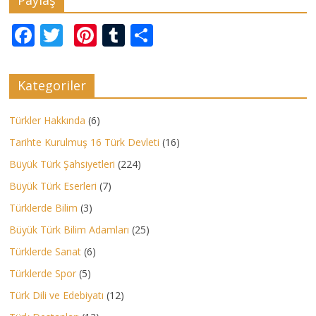
Paylaş
F
T
Pi
T
P
ac
w
nt
u
a
e
itt
er
m
yl
Kategoriler
b
er
e
bl
aş
o
st
r
Türkler Hakkında
(6)
o
Tarihte Kurulmuş 16 Türk Devleti
(16)
k
Büyük Türk Şahsiyetleri
(224)
Büyük Türk Eserleri
(7)
Türklerde Bilim
(3)
Büyük Türk Bilim Adamları
(25)
Türklerde Sanat
(6)
Türklerde Spor
(5)
Türk Dili ve Edebiyatı
(12)