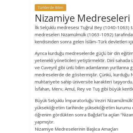
Türklerde Bilim
Nizamiye Medreseleri
İlk Selçuklu medresesi Tuğrul Bey (1040-1063) ta
medreseleri Nizamülmülk (1063-1092) tarafından 
kendisinden sonra gelen İslâm-Türk devletleri içi
Ayrıca kurduğu medreselerde güçlü bir din eğitimi
yetenekli yöneticileri yetiştirmektir. Dinî sahada i
ve Cuveynî gibi ünlü bilim adamlarının yurtlarına 
medreselerde de göstermiştir. Çünkü, kurduğu Niza
muhtariyete sahip üniversite karakteri taşıyordu
İsfahan, Merv, Amul, Rey ve Tuş gibi büyük kent
Büyük Selçuklu İmparatorluğu Veziri Nizamülmül
yükseköğretim tarihinde yükseköğretim kurumu o
öğrenim gördükten sonra Bağdat’ta açılan “Nizam
yapmıştır.
Nizamiye Medreselerinin Başlıca Amaçları