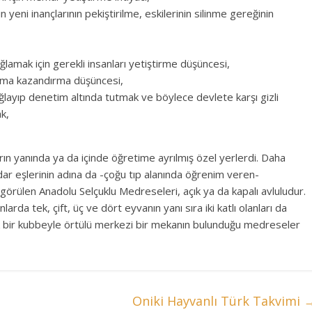
 yeni inançlarının pekiştirilme, eskilerinin silinme gereğinin
ğlamak için gerekli insanları yetiştirme düşüncesi,
luma kazandırma düşüncesi,
ğlayıp denetim altında tutmak ve böylece devlete karşı gizli
ak,
rın yanında ya da içinde öğretime ayrılmış özel yerlerdi. Daha
adar eşlerinin adına da -çoğu tıp alanında öğrenim veren-
n görülen Anadolu Selçuklu Medreseleri, açık ya da kapalı avluludur.
arda tek, çift, üç ve dört eyvanın yanı sıra iki katlı olanları da
ük bir kubbeyle örtülü merkezi bir mekanın bulunduğu medreseler
Oniki Hayvanlı Türk Takvimi