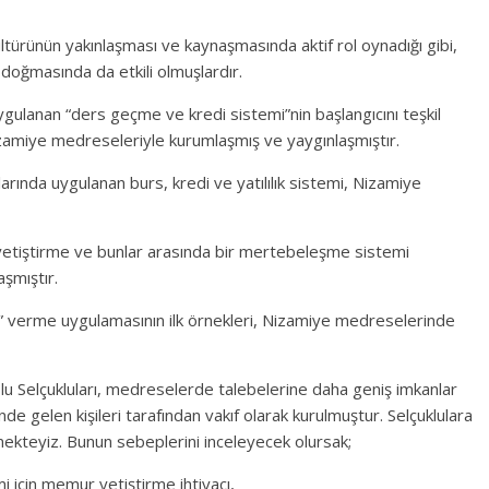
ltürünün yakınlaşması ve kaynaşmasında aktif rol oynadığı gibi,
 doğmasında da etkili olmuşlardır.
ulanan “ders geçme ve kredi sistemi”nin başlangıcını teşkil
amiye medreseleriyle kurumlaşmış ve yaygınlaşmıştır.
nda uygulanan burs, kredi ve yatılılık sistemi, Nizamiye
etiştirme ve bunlar arasında bir mertebeleşme sistemi
şmıştır.
verme uygulamasının ilk örnekleri, Nizamiye medreselerinde
lu Selçukluları, medreselerde talebelerine daha geniş imkanlar
 gelen kişileri tarafından vakıf olarak kurulmuştur. Selçuklulara
kteyiz. Bunun sebeplerini inceleyecek olursak;
 için memur yetiştirme ihtiyacı,