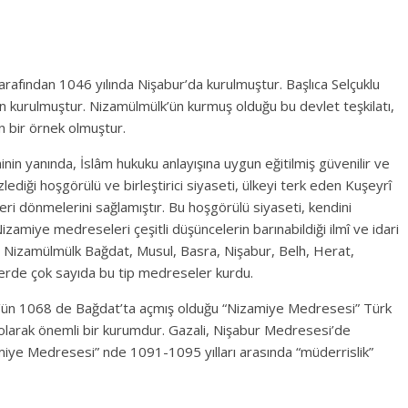
rafından 1046 yılında Nişabur’da kurulmuştur. Başlıca Selçuklu
kurulmuştur. Nizamülmülk’ün kurmuş olduğu bu devlet teşkilatı,
n bir örnek olmuştur.
nin yanında, İslâm hukuku anlayışına uygun eğitilmiş güvenilir ve
zlediği hoşgörülü ve birleştirici siyaseti, ülkeyi terk eden Kuşeyrî
geri dönmelerini sağlamıştır. Bu hoşgörülü siyaseti, kendini
miye medreseleri çeşitli düşüncelerin barınabildiği ilmî ve idari
. Nizamülmülk Bağdat, Musul, Basra, Nişabur, Belh, Herat,
lerde çok sayıda bu tip medreseler kurdu.
k’ün 1068 de Bağdat’ta açmış olduğu “Nizamiye Medresesi” Türk
larak önemli bir kurumdur. Gazali, Nişabur Medresesi’de
iye Medresesi” nde 1091-1095 yılları arasında “müderrislik”