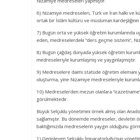
Nizamiye medreseleri yapmıştır.
6) Nizamiye medreseleri, Türk ve İran halkı ve kü
ortak bir İslâm kültürü ve müslüman kardeşliğinin
7) Bugün orta ve yüksek öğretim kurumlarında uyg
eden, medreselerdeki “ders geçme sistemi”, Niz
8) Bugün çağdaş dünyada yüksek öğretim kurumları
medreseleriyle kurumlaşmış ve yaygınlaşmıştır.
9) Medreselere daimi statüde öğretim elemanı y
oluşturma, yine Nizamiye medreseleriyle kurumla
10) Medreselerden mezun olanlara “icazetname” 
görülmektedir.
Büyük Selçuklu yönetimini örnek almış olan Anado
sağlamıştır. Bu dönemde medreseler, devletin önde
baktığımızda medreselerin yaygın olduğunu görme
1) Genişleyen Selçuklu İmparatorluğu’nun yönetimi