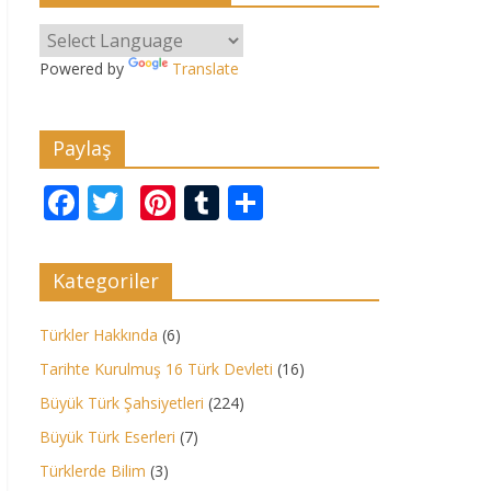
Powered by
Translate
Paylaş
F
T
Pi
T
P
ac
w
nt
u
a
e
itt
er
m
yl
Kategoriler
b
er
e
bl
aş
o
st
r
Türkler Hakkında
(6)
o
Tarihte Kurulmuş 16 Türk Devleti
(16)
k
Büyük Türk Şahsiyetleri
(224)
Büyük Türk Eserleri
(7)
Türklerde Bilim
(3)