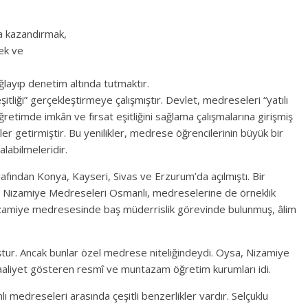
ma kazandırmak,
ek ve
ğlayıp denetim altında tutmaktır.
tliği” gerçekleştirmeye çalışmıştır. Devlet, medreseleri “yatılı
ğretimde imkân ve fırsat eşitliğini sağlama çalışmalarına girişmiş
ler getirmiştir. Bu yenilikler, medrese öğrencilerinin büyük bir
labilmeleridir.
arafından Konya, Kayseri, Sivas ve Erzurum’da açılmıştı. Bir
n Nizamiye Medreseleri Osmanlı, medreselerine de örneklik
 Nizamiye medresesinde baş müderrislik görevinde bulunmuş, âlim
tur. Ancak bunlar özel medrese niteliğindeydi. Oysa, Nizamiye
faaliyet gösteren resmî ve muntazam öğretim kurumları idi.
 medreseleri arasında çeşitli benzerlikler vardır. Selçuklu