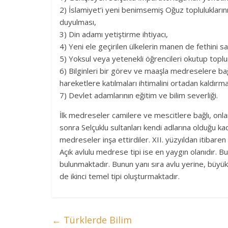
2) İslamiyet’i yeni benimsemiş Oğuz topluluklarının
duyulması,
3) Din adamı yetiştirme ihtiyacı,
4) Yeni ele geçirilen ülkelerin manen de fethini sa
5) Yoksul veya yetenekli öğrencileri okutup top
6) Bilginleri bir görev ve maaşla medreselere ba
hareketlere katılmaları ihtimalini ortadan kaldırm
7) Devlet adamlarının eğitim ve bilim severliği.
İlk medreseler camilere ve mescitlere bağlı, onla
sonra Selçuklu sultanları kendi adlarına olduğu k
medreseler inşa ettirdiler. XII. yüzyıldan itibare
Açık avlulu medrese tipi ise en yaygın olanıdır. Bunl
bulunmaktadır. Bunun yanı sıra avlu yerine, büy
de ikinci temel tipi oluşturmaktadır.
←
Türklerde Bilim