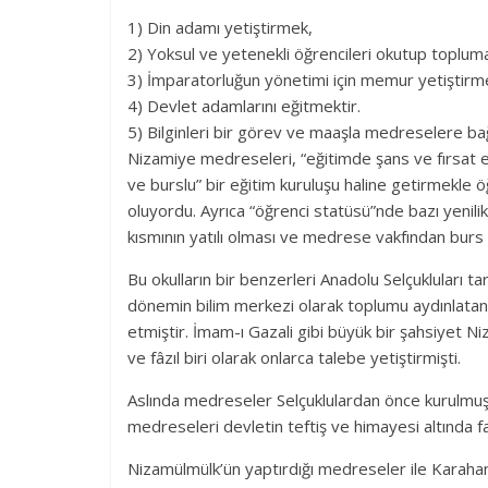
1) Din adamı yetiştirmek,
2) Yoksul ve yetenekli öğrencileri okutup toplu
3) İmparatorluğun yönetimi için memur yetiştirm
4) Devlet adamlarını eğitmektir.
5) Bilginleri bir görev ve maaşla medreselere ba
Nizamiye medreseleri, “eğitimde şans ve fırsat eşi
ve burslu” bir eğitim kuruluşu haline getirmekle ö
oluyordu. Ayrıca “öğrenci statüsü”nde bazı yenilik
kısmının yatılı olması ve medrese vakfından burs a
Bu okulların bir benzerleri Anadolu Selçukluları t
dönemin bilim merkezi olarak toplumu aydınlata
etmiştir. İmam-ı Gazali gibi büyük bir şahsiyet
ve fâzıl biri olarak onlarca talebe yetiştirmişti.
Aslında medreseler Selçuklulardan önce kurulmuş
medreseleri devletin teftiş ve himayesi altında 
Nizamülmülk’ün yaptırdığı medreseler ile Karahanlı