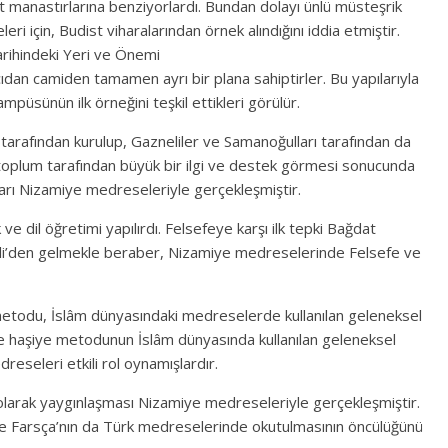
 manastırlarına benziyorlardı. Bundan dolayı ünlü müsteşrik
 için, Budist viharalarından örnek alındığını iddia etmiştir.
rihindeki Yeri ve Önemi
ıdan camiden tamamen ayrı bir plana sahiptirler. Bu yapılarıyla
püsünün ilk örneğini teşkil ettikleri görülür.
 tarafından kurulup, Gazneliler ve Samanoğulları tarafından da
 toplum tarafından büyük bir ilgi ve destek görmesi sonucunda
ları Nizamiye medreseleriyle gerçekleşmiştir.
e dil öğretimi yapılırdı. Felsefeye karşı ilk tepki Bağdat
i’den gelmekle beraber, Nizamiye medreselerinde Felsefe ve
etodu, İslâm dünyasındaki medreselerde kullanılan geleneksel
ve haşiye metodunun İslâm dünyasında kullanılan geleneksel
seleri etkili rol oynamışlardır.
i olarak yaygınlaşması Nizamiye medreseleriyle gerçekleşmiştir.
ı ve Farsça’nın da Türk medreselerinde okutulmasının öncülüğünü