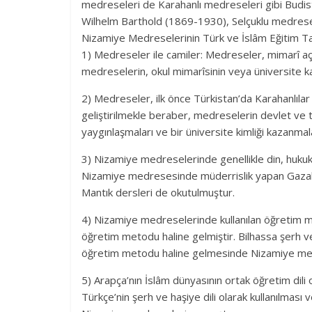
medreseleri de Karahanlı medreseleri gibi Budist
Wilhelm Barthold (1869-1930), Selçuklu medreseleri
Nizamiye Medreselerinin Türk ve İslâm Eğitim Ta
1) Medreseler ile camiler: Medreseler, mimarî aç
medreselerin, okul mimarîsinin veya üniversite kam
2) Medreseler, ilk önce Türkistan’da Karahanlılar
geliştirilmekle beraber, medreselerin devlet ve
yaygınlaşmaları ve bir üniversite kimliği kazanma
3) Nizamiye medreselerinde genellikle din, hukuk v
Nizamiye medresesinde müderrislik yapan Gazal
Mantık dersleri de okutulmuştur.
4) Nizamiye medreselerinde kullanılan öğretim m
öğretim metodu haline gelmiştir. Bilhassa şerh 
öğretim metodu haline gelmesinde Nizamiye medre
5) Arapça’nın İslâm dünyasının ortak öğretim dil
Türkçe’nin şerh ve haşiye dili olarak kullanılmas